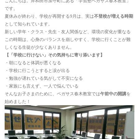
こんにちは。岸和田市加守町にある「学習塾ペガサス春木教室」
です。
夏休みが終わり、学校が再開する9月は、実は
不登校が増える時期
LINEでのお問い合わせ
として知られています。
公式LINE追加
新しい学年・クラス・先生・友人関係など、環境の変化が重なる
この時期は、心身のバランスを崩しやすく、学校に行くことが難
しくなる生徒が少なくありません。
【「学校に行けない」その気持ちに寄り添います】
お電話でのお問い合わせ
・朝になると体調が悪くなる
072-457-2406
・学校に行こうとすると涙が出る
・勉強が遅れている気がして不安になる
・家族にも言えず、一人で悩んでいる
HPでのお問い合わせ
そんなお子さまのために、ペガサス春木教室では
午前中の開講
を
CONTACT
始めました！