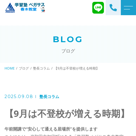
トップページ
講師・施設紹介
BLOG
当塾について
よくある質問
ブログ
生徒様・
コース一覧
保護者様の声
学習塾
HOME
ブログ
塾長コラム
【9月は不登校が増える時期】
アクセス
英検対策講座
速読解力
ブログ
2025.09.08
塾長コラム
プログラミング
お知らせ
そろばん（ピコ）
【9月は不登校が増える時期】
不登校・学校へ行きづらい
お子さまへ
午前開講で“安心して通える居場所”を提供します