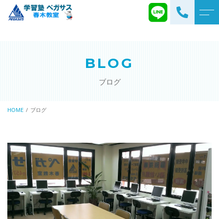
トップページ
講師・施設紹介
BLOG
当塾について
よくある質問
ブログ
生徒様・
コース一覧
保護者様の声
学習塾
HOME
ブログ
アクセス
英検対策講座
速読解力
ブログ
プログラミング
お知らせ
そろばん（ピコ）
不登校・学校へ行きづらい
お子さまへ