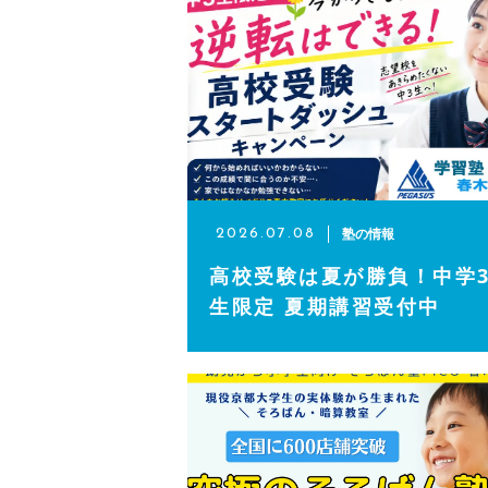
そろばん（ピコ）
不登校・学校に行きづらいお子
講師・施設紹介
よくある質問
塾の情報
2026.07.08
高校受験は夏が勝負！中学
生徒様・保護者様の声
生限定 夏期講習受付中
アクセス
ブログ