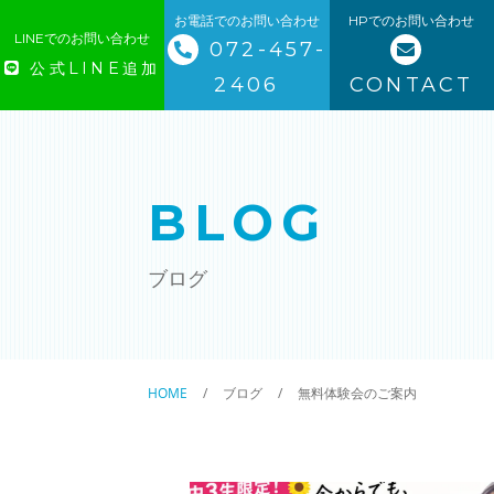
お電話でのお問い合わせ
HPでのお問い合わせ
LINEでのお問い合わせ
072-457-
公式LINE追加
2406
CONTACT
トップページ
当塾について
BLOG
コース一覧
ブログ
学習塾
英検対策講座
HOME
ブログ
無料体験会のご案内
速読解力
プログラミング